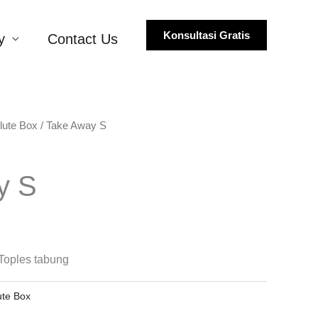
Konsultasi Gratis
y
Contact Us
lute Box
/ Take Away S
y S
Toples tabung
ute Box