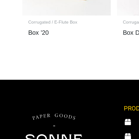
Corrugated / E-Flute Box
Corruga
Box ’20
Box D
PROD