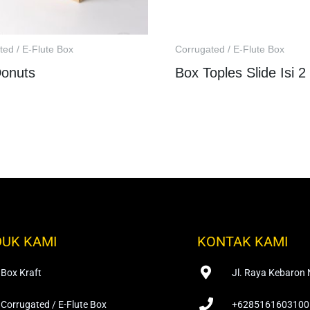
ted / E-Flute Box
Corrugated / E-Flute Box
onuts
Box Toples Slide Isi 2
UK KAMI
KONTAK KAMI
Box Kraft
Jl. Raya Kebaron 
Corrugated / E-Flute Box
+6285161603100