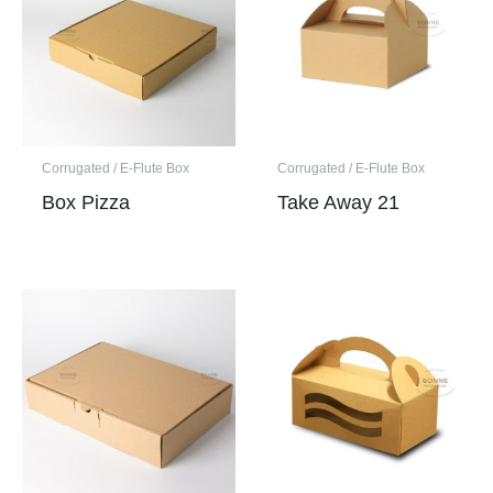
t
i
v
e
:
Corrugated / E-Flute Box
Corrugated / E-Flute Box
Box Pizza
Take Away 21