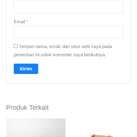
Email
*
Simpan nama, email, dan situs web saya pada
peramban ini untuk komentar saya berikutnya.
A
l
t
e
Produk Terkait
r
n
a