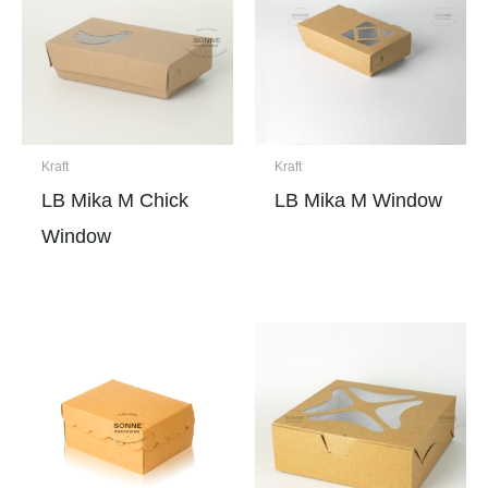
t
i
v
e
:
Kraft
Kraft
LB Mika M Chick
LB Mika M Window
Window