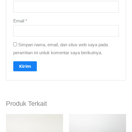
Email
*
Simpan nama, email, dan situs web saya pada
peramban ini untuk komentar saya berikutnya.
A
l
t
e
Produk Terkait
r
n
a