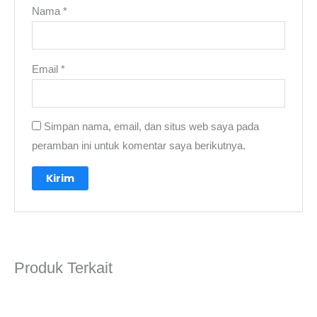
Nama
*
Email
*
Simpan nama, email, dan situs web saya pada
peramban ini untuk komentar saya berikutnya.
A
l
t
e
Produk Terkait
r
n