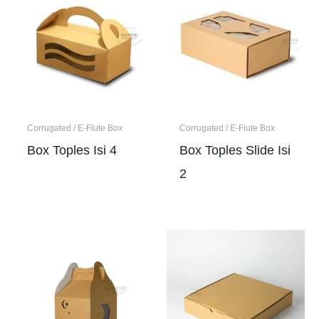
a
t
i
v
e
:
Corrugated / E-Flute Box
Corrugated / E-Flute Box
Box Toples Isi 4
Box Toples Slide Isi
2